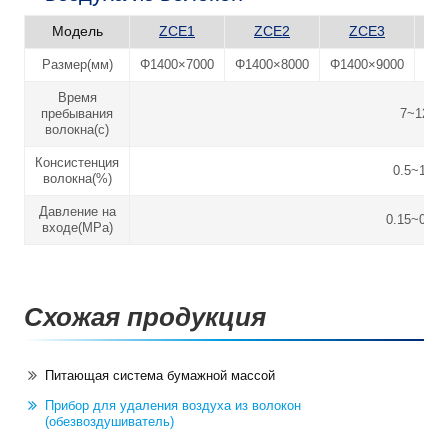
Модель
ZCE1
ZCE2
ZCE3
Размер(мм)
Φ1400×7000
Φ1400×8000
Φ1400×9000
Φ19
Время
пребывания
7~12
волокна(с)
Консистенция
0.5~1.5
волокна(%)
Давление на
0.15~0.25
входе(MPa)
Схожая продукция
Питающая система бумажной массой
Прибор для удаления воздуха из волокон
(обезвоздушиватель)