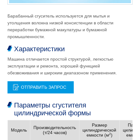
Барабанный сгуситель используется для мытья и
утолщения волокна низкой консистенции в области
переработки бумажной макулатуры и бумажной
промышленности.
Характеристики
Машина отличается простой структурой, легкостью
эксплуатации и ремонта, хорошей функцией
обезвоживания и широким диапазоном применения.
ОТПРАВИТЬ ЗАПРОС
Параметры сгустителя
цилиндрической формы
Размер
Пара
Производительность
Модель
цилиндрической
цилиндр
(т/24 часов)
2
емкости (м
)
емкост