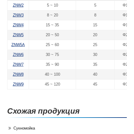
ZNW2
5 ~ 10
5
Φ1000
ZNW3
8 ~ 20
8
Φ1250
ZNW4
15 ~ 35
15
Φ1500
ZNW5
20 ~ 50
20
Φ2000
ZNW5A
25 ~ 60
25
Φ2000
ZNW6
30 ~ 75
30
Φ2500
ZNW7
35 ~ 90
35
Φ2500
ZNW8
40 ~ 100
40
Φ3000
ZNW9
45 ~ 120
45
Φ3000
Схожая продукция
Сукномойка