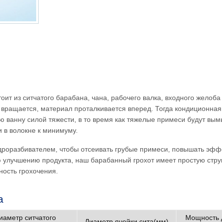
ит из ситчатого барабана, чана, рабочего валка, входного желоба
 вращается, материал проталкивается вперед. Тогда кондиционна
 ванну силой тяжести, в то время как тяжелые примеси будут вы
 в волокне к минимуму.
идроразбивателем, чтобы отсеивать грубые примеси, повышать эфф
улучшению продукта, наш барабанный грохот имеет простую струк
ость грохочения.
а
иаметр ситчатого
Мощность 
Диаметр ячейки сита(мм)