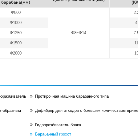
барабана(мм)
(K
Ф800
2.
Ф1000
4
Ф1250
Ф8~Ф14
7.
Ф1500
1
Ф2000
1
роразбиватель
Протирочная машина барабанного типа
 S-образным
Дефибрер для отходов с большим количеством прим
Гидроразбиватель брака
Барабанный грохот