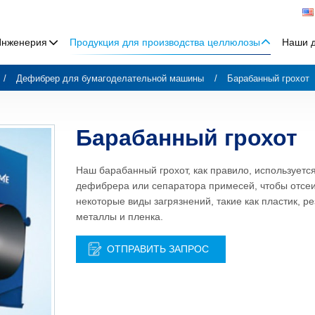
Инженерия
Продукция для производства целлюлозы
Наши 
Дефибрер для бумагоделательной машины
Барабанный грохот
Барабанный грохот
Наш барабанный грохот, как правило, используетс
дефибрера или сепаратора примесей, чтобы отсе
некоторые виды загрязнений, такие как пластик, ре
металлы и пленка.
ОТПРАВИТЬ ЗАПРОС