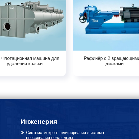
 Флотационная машина для
Рафинёр с 2 вращающим
удаления краски
дисками
Инженерия
Система мокрого шлифорвания /система
прессования целлюлозы