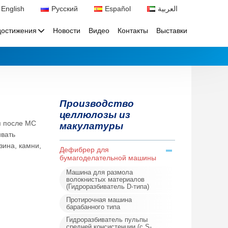
English
Русский
Español
العربية
достижения
Новости
Видео
Контакты
Выставки
Производство
целлюлозы из
я после MC
макулатуры
ивать
зина, камни,
Дефибрер для
бумагоделательной машины
Машина для размола
волокнистых материалов
(Гидроразбиватель D-типа)
Протирочная машина
барабанного типа
Гидроразбиватель пульпы
средней консистенции (с S-