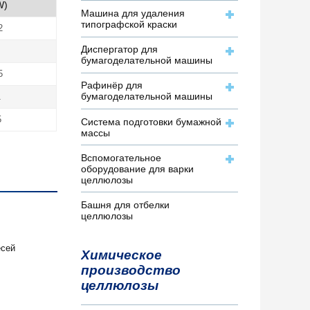
W)
Машина для удаления
типографской краски
2
Диспергатор для
бумагоделательной машины
5
Рафинёр для
бумагоделательной машины
1
5
Система подготовки бумажной
массы
Вспомогательное
оборудование для варки
целлюлозы
Башня для отбелки
целлюлозы
есей
Химическое
производство
целлюлозы