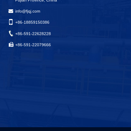
Fujian Province, China
info@fjqj.com
+86-18859150386
+86-591-22628228
+86-591-22079666