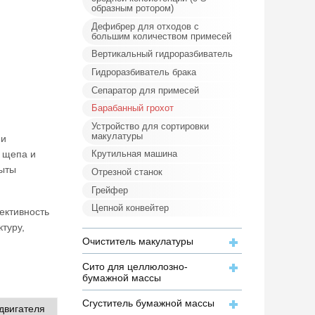
образным ротором)
Дефибрер для отходов с
большим количеством примесей
Вертикальный гидроразбиватель
Гидроразбиватель брака
Сепаратор для примесей
Барабанный грохот
Устройство для сортировки
макулатуры
 и
я щепа и
Крутильная машина
мыты
Отрезной станок
Грейфер
Цепной конвейтер
ективность
туру,
Очиститель макулатуры
Сито для целлюлозно-
бумажной массы
Сгуститель бумажной массы
двигателя