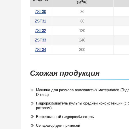
3
(м
/ч)
ZST30
30
ZST31
60
ZST32
120
ZST33
240
ZST34
300
Схожая продукция
Машина для размола волокнистых материалов (Гид
D-типа)
Гидроразбиватель пульпы средней консистенции (с
ротором)
Вертикальный гидроразбиватель
Сепаратор для примесей