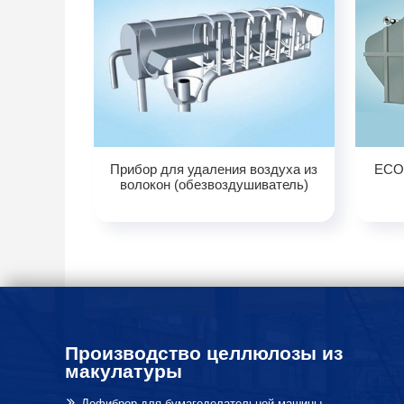
Прибор для удаления воздуха из
ECO
волокон (обезвоздушиватель)
Производство целлюлозы из
макулатуры
Дефибрер для бумагоделательной машины