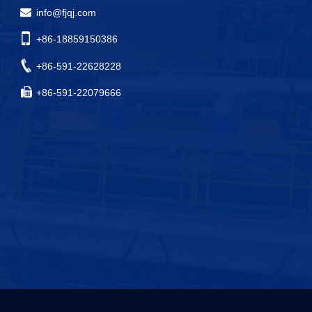
info@fjqj.com
+86-18859150386
+86-591-22628228
+86-591-22079666