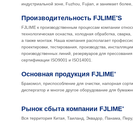
индустриальной зоне, Fuzhou, Fujian, и занимает более
Производительность FJLIME'S
FJLIME к производственным процессам компании относ
технологическая оснастка, холодная обработка, сварка,
а также монтаж. Наша компания располагает професс
проектировки, тестирования, производства, инсталляции
производственных линий, резервуаров для прессования Ти
сертификации ISO9001 и ISO14001.
Основная продукция FJLIME'
Бракомол, приспособление для очистки, напорная сорт
диспергатор и многое другое оборудование для бумажн
Рынок сбыта компании FJLIME'
Вся территория Китая, Таиланд, Эквадор, Панама, Перу