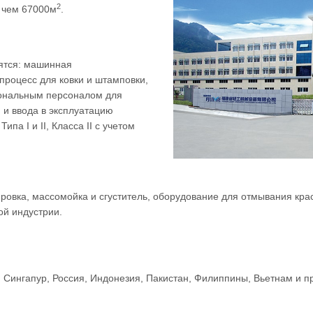
2
, чем 67000м
.
ятся: машинная
 процесс для ковки и штамповки,
иональным персоналом для
 и ввода в эксплуатацию
па I и II, Класса II с учетом
ировка, массомойка и сгуститель, оборудование для отмывания к
ой индустрии.
, Сингапур, Россия, Индонезия, Пакистан, Филиппины, Вьетнам и пр