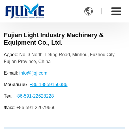

Fujian Light Industry Machinery &
Equipment Co., Ltd.
Адрес
: No. 3 North Tieling Road, Minhou, Fuzhou City,
Fujian Province, China
E-mail
:
info@fjqj.com
Мобильник
:
+86-18859150386
Тел.
:
+86-591-22628228
Факс
:
+86-591-22079666