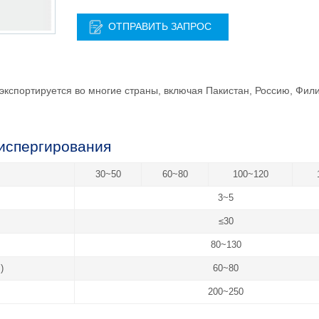
ОТПРАВИТЬ ЗАПРОС
кспортируется во многие страны, включая Пакистан, Россию, Фил
испергирования
30~50
60~80
100~120
3~5
≤30
80~130
)
60~80
200~250