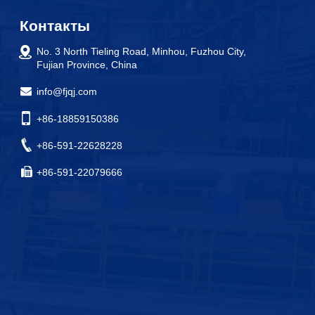
Контакты
No. 3 North Tieling Road, Minhou, Fuzhou City,
Fujian Province, China
info@fjqj.com
+86-18859150386
+86-591-22628228
+86-591-22079666