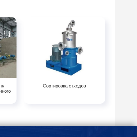
ля
Сортировка отходов
нного