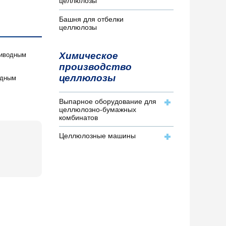
целлюлозы
Башня для отбелки
целлюлозы
Химическое
риводным
производство
целлюлозы
одным
Выпарное оборудование для
целлюлозно-бумажных
комбинатов
Целлюлозные машины