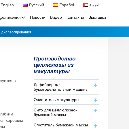
English
Русский
Español
العربية
достижения
Новости
Видео
Контакты
Выставки
 диспергирования
Производство
целлюлозы из
макулатуры
зуется в
Дефибрер для
бумагоделательной машины
Очиститель макулатуры
Сито для целлюлозно-
 гибким
бумажной массы
тся хорошим
Сгуститель бумажной массы
зы.