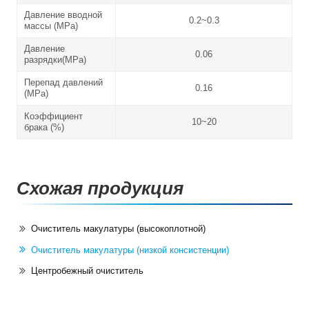
Давление вводной
0.2~0.3
массы (MPa)
Давление
0.06
разрядки(MPa)
Перепад давлений
0.16
(MPa)
Коэффициент
10~20
брака (%)
Схожая продукция
Очиститель макулатуры (высокоплотной)
Очиститель макулатуры (низкой консистенции)
Центробежный очиститель