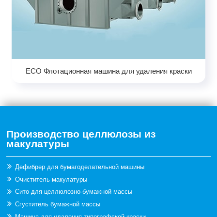
ECO Флотационная машина для удаления краски
Производство целлюлозы из
макулатуры
Дефибрер для бумагоделательной машины
Очиститель макулатуры
Сито для целлюлозно-бумажной массы
Сгуститель бумажной массы
Машина для удаления типографской краски