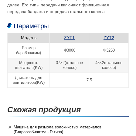
далее. Его типы передачи включают фрикционная
передача бандажа и передача стального колеса.
Параметры
Модель
ZYT1
ZYT2
Размер
Φ3000
Φ3250
барабана(мм)
Мощность
37×2(стальное
45×2(стальное
двигателя(KW)
колесо)
колесо)
Двигатель для
7.5
вентилятора(KW)
Схожая продукция
Машина для размола волокнистых материалов
(Гидроразбиватель D-типа)