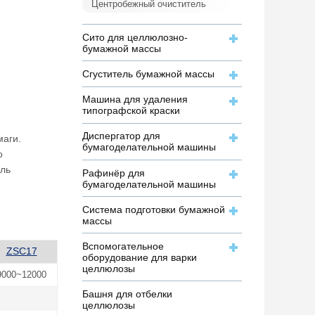
Центробежный очиститель
Сито для целлюлозно-
бумажной массы
Сгуститель бумажной массы
Машина для удаления
типографской краски
Диспергатор для
маги.
бумагоделательной машины
о
ель
Рафинёр для
бумагоделательной машины
Система подготовки бумажной
массы
Вспомогательное
ZSC17
оборудование для варки
целлюлозы
9000~12000
Башня для отбелки
целлюлозы