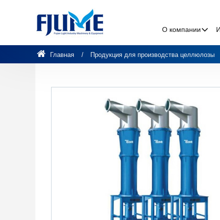
О компании
Главная
Продукция для производства целлюлозы