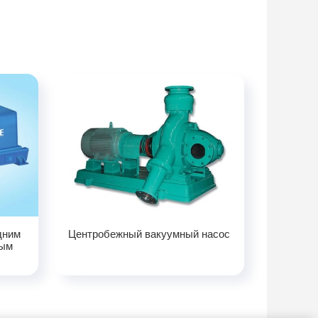
дним
Центробежный вакуумный насос
ным