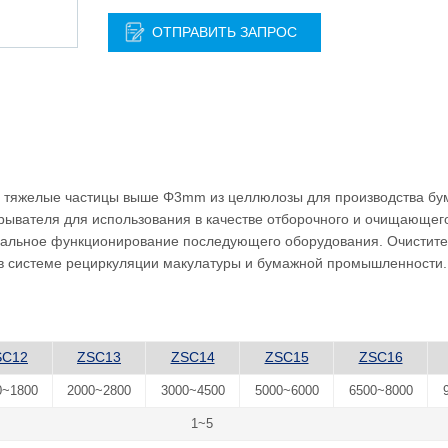
ОТПРАВИТЬ ЗАПРОС
 тяжелые частицы выше Φ3mm из целлюлозы для производства бу
рывателя для использования в качестве отборочного и очищающег
мальное функционирование последующего оборудования. Очистит
 в системе рециркуляции макулатуры и бумажной промышленности.
SC12
ZSC13
ZSC14
ZSC15
ZSC16
0~1800
2000~2800
3000~4500
5000~6000
6500~8000
1~5