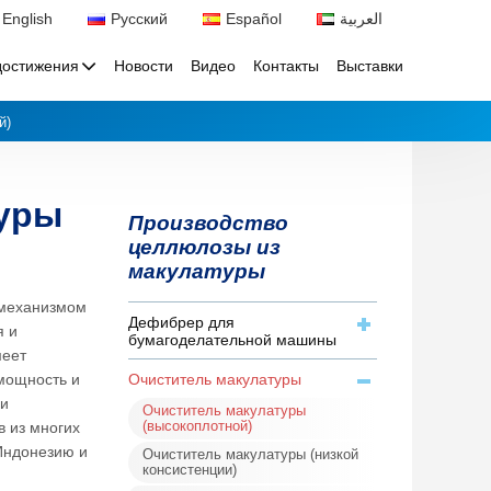
English
Русский
Español
العربية
достижения
Новости
Видео
Контакты
Выставки
й)
туры
Производство
целлюлозы из
макулатуры
 механизмом
Дефибрер для
я и
бумагоделательной машины
меет
Очиститель макулатуры
мощность и
ли
Очиститель макулатуры
(высокоплотной)
в из многих
 Индонезию и
Очиститель макулатуры (низкой
консистенции)