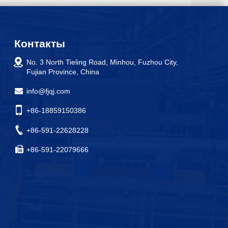
Контакты
No. 3 North Tieling Road, Minhou, Fuzhou City,
Fujian Province, China
info@fjqj.com
+86-18859150386
+86-591-22628228
+86-591-22079666